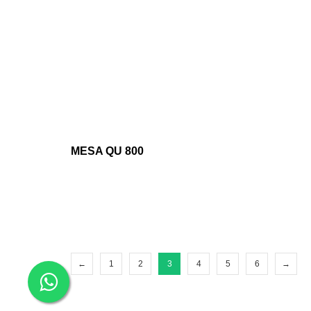
MESA QU 800
←
1
2
3
4
5
6
→