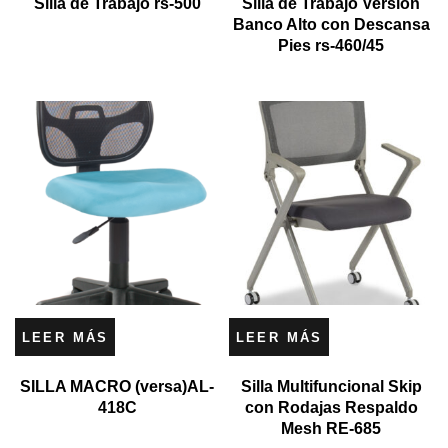
Silla de Trabajo rs-500
Silla de Trabajo Versión
Banco Alto con Descansa
Pies rs-460/45
LEER MÁS
LEER MÁS
SILLA MACRO (versa)AL-
Silla Multifuncional Skip
418C
con Rodajas Respaldo
Mesh RE-685