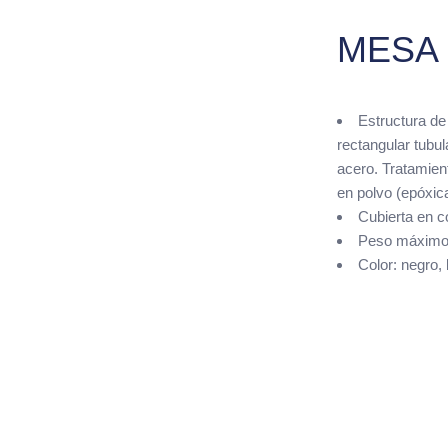
MESA 
Estructura de 
rectangular tubul
acero. Tratamient
en polvo (epóxica
Cubierta en c
Peso máximo 
Color: negro,