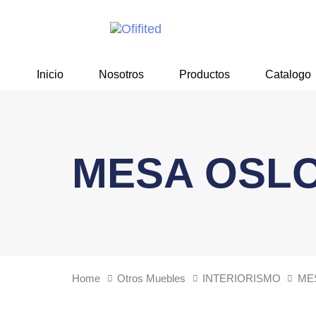
Skip
Skip
links
to
primary
navigation
Inicio
Nosotros
Productos
Catalogo
Skip
to
content
MESA OSLO
Home
Otros Muebles
INTERIORISMO
ME