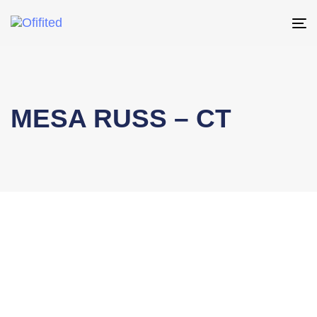
To
na
MESA RUSS – CT