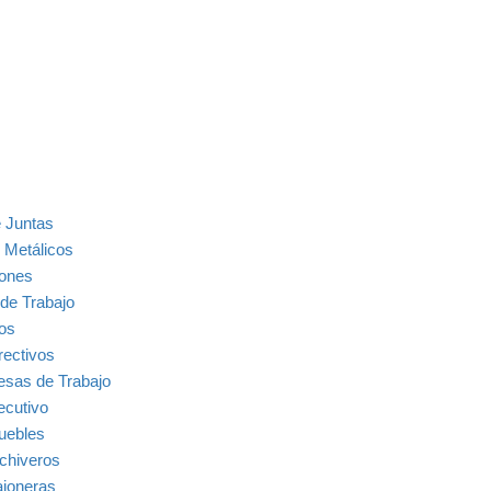
 Juntas
 Metálicos
ones
de Trabajo
ios
rectivos
sas de Trabajo
ecutivo
uebles
chiveros
joneras