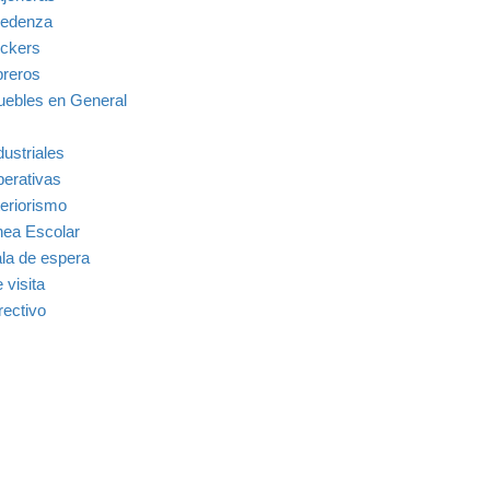
edenza
ckers
breros
ebles en General
dustriales
erativas
teriorismo
nea Escolar
la de espera
 visita
rectivo