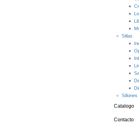
Cr
Lo
Li
Mu
Sillas
In
Op
In
Li
Sa
De
Di
Sillones
Catalogo
Contacto