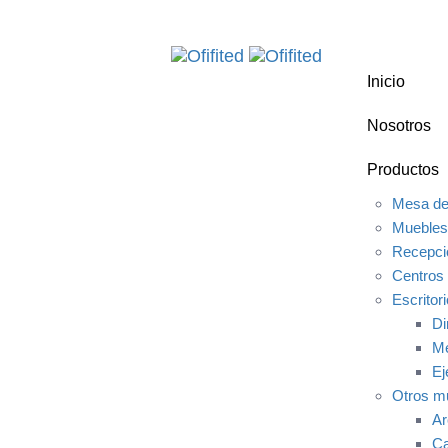
Skip
Skip
links
to
primary
Inicio
navigation
Skip
Nosotros
to
content
Productos
Mesa de
Muebles
Recepci
Centros 
Escritor
Di
Me
Ej
Otros m
Ar
Ca