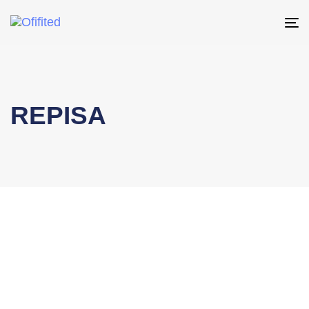
To
na
REPISA