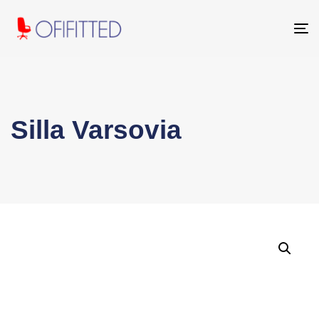
To
na
Silla Varsovia