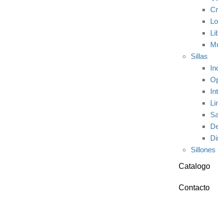
Cr
Lo
Li
Mu
Sillas
In
Op
In
Li
Sa
De
Di
Sillones
Catalogo
Contacto