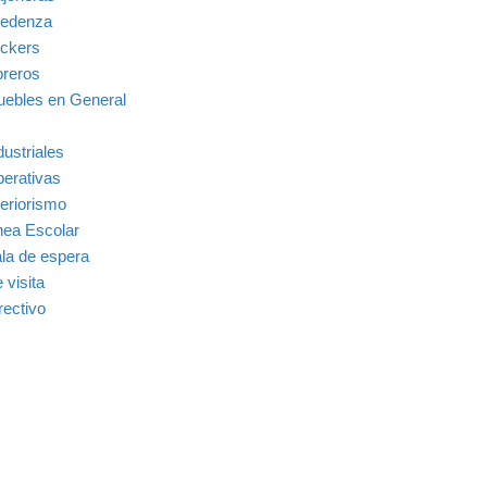
edenza
ckers
breros
ebles en General
dustriales
erativas
teriorismo
nea Escolar
la de espera
 visita
rectivo