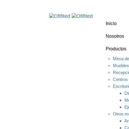
Skip
Skip
links
to
primary
Inicio
navigation
Skip
Nosotros
to
content
Productos
Mesa de
Muebles
Recepci
Centros 
Escritor
Di
Me
Ej
Otros m
Ar
Ca