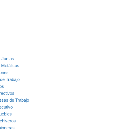
 Juntas
 Metálicos
ones
de Trabajo
ios
rectivos
sas de Trabajo
ecutivo
uebles
chiveros
joneras