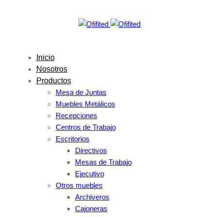
Skip
Skip
links
to
primary
navigation
Skip
Inicio
to
Nosotros
content
Productos
Mesa de Juntas
Muebles Metálicos
Recepciones
Centros de Trabajo
Escritorios
Directivos
Mesas de Trabajo
Ejecutivo
Otros muebles
Archiveros
Cajoneras