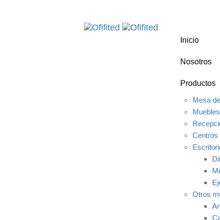
Skip
Skip
links
to
primary
Inicio
navigation
Skip
Nosotros
to
content
Productos
Mesa de
Muebles
Recepci
Centros 
Escritor
Di
Me
Ej
Otros m
Ar
Ca