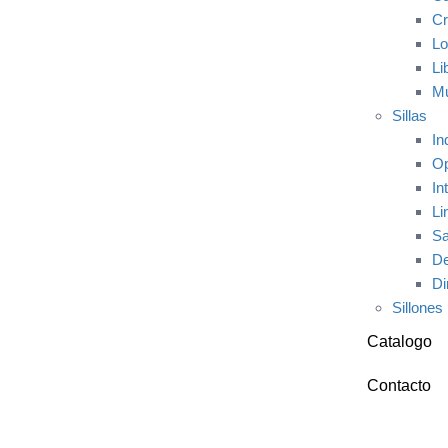
Cr
Lo
Li
Mu
Sillas
In
Op
In
Li
Sa
De
Di
Sillones
Catalogo
Contacto