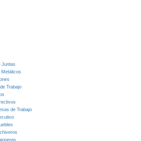
 Juntas
 Metálicos
ones
de Trabajo
ios
rectivos
sas de Trabajo
ecutivo
uebles
chiveros
joneras