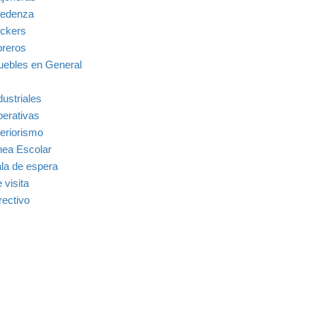
edenza
ckers
breros
ebles en General
dustriales
erativas
teriorismo
nea Escolar
la de espera
 visita
rectivo