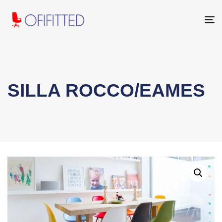
To
na
SILLA ROCCO/EAMES