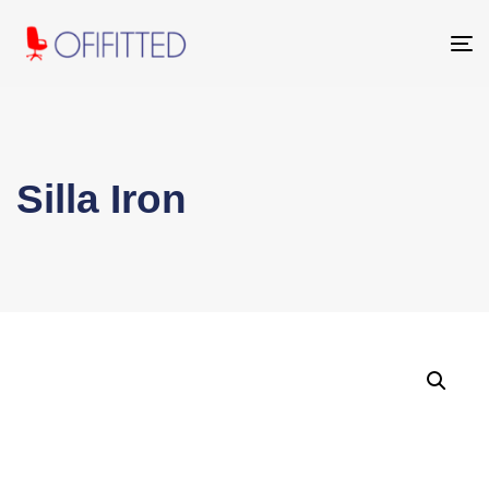
To
na
Silla Iron