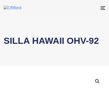
To
na
SILLA HAWAII OHV-92