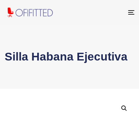
To
na
Silla Habana Ejecutiva