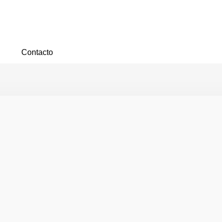
Contacto
SE OHE-65
65