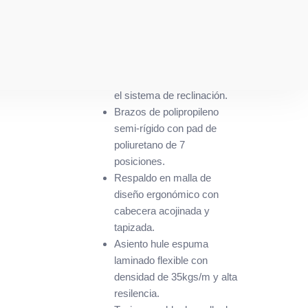
Mecanismo plato de acero
reforzado con sistema de
reclinación y palanca de
bloqueo, perilla de
regulación de tensión para
el sistema de reclinación.
Brazos de polipropileno
semi-rígido con pad de
poliuretano de 7
posiciones.
Respaldo en malla de
diseño ergonómico con
cabecera acojinada y
tapizada.
Asiento hule espuma
laminado flexible con
densidad de 35kgs/m y alta
resilencia.