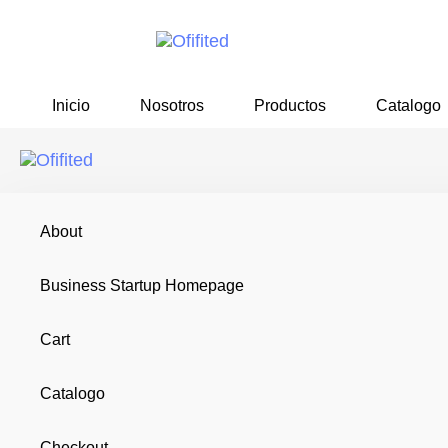
Skip
Skip
links
to
primary
navigation
Inicio
Nosotros
Productos
Catalogo
Skip
to
content
About
Business Startup Homepage
SILLA BOS
Cart
Catalogo
Home
Sillas
Ejecutivo
SILLA BOSSE OHE-
Checkout