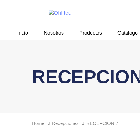
Skip
Skip
links
to
primary
navigation
Inicio
Nosotros
Productos
Catalogo
Skip
to
content
RECEPCION
Home
Recepciones
RECEPCION 7