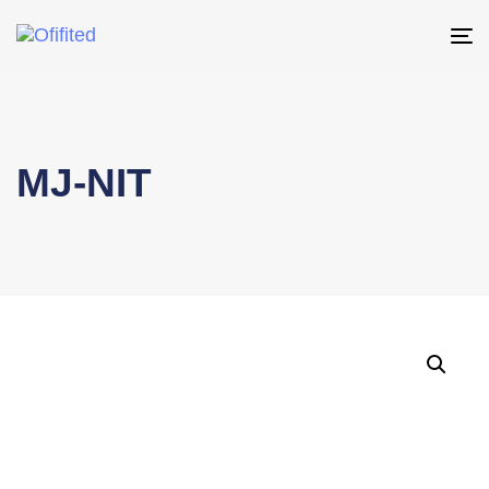
To
na
MJ-NIT