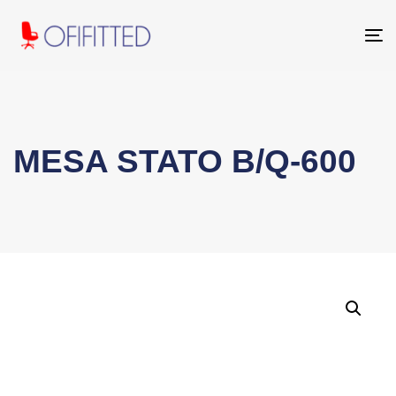
To
na
MESA STATO B/Q-600