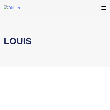
To
na
LOUIS