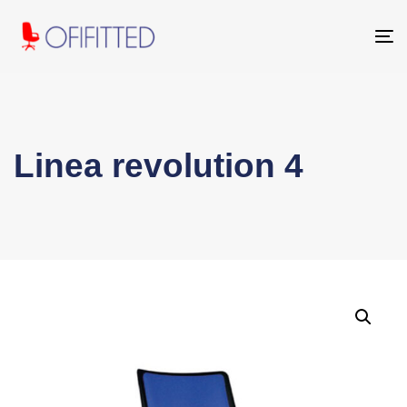
To
na
Linea revolution 4