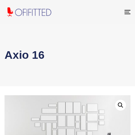
To
na
Axio 16