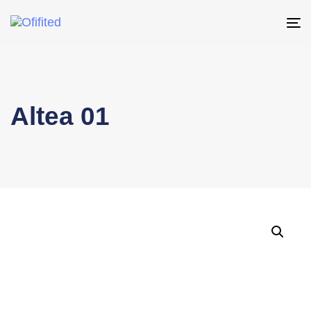
To
na
Altea 01