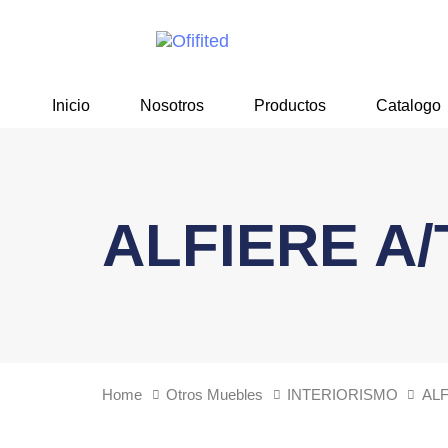
Skip
Skip
links
to
primary
navigation
Inicio
Nosotros
Productos
Catalogo
Skip
to
content
ALFIERE A/
Home
Otros Muebles
INTERIORISMO
ALF