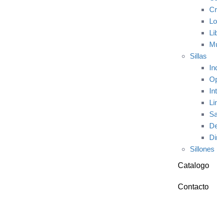
Cr
Lo
Li
Mu
Sillas
In
Op
In
Li
Sa
De
Di
Sillones
Catalogo
Contacto