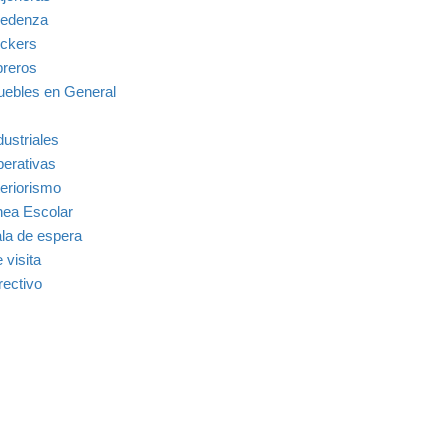
edenza
ckers
breros
ebles en General
dustriales
erativas
teriorismo
nea Escolar
la de espera
 visita
rectivo