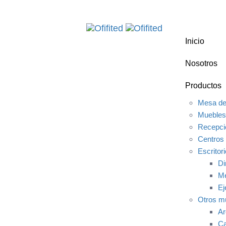
Skip
Skip
links
to
primary
Inicio
navigation
Skip
Nosotros
to
content
Productos
Mesa de
Muebles
Recepci
Centros 
Escritor
Di
Me
Ej
Otros m
Ar
Ca