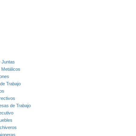
 Juntas
 Metálicos
ones
de Trabajo
ios
rectivos
sas de Trabajo
ecutivo
uebles
chiveros
joneras