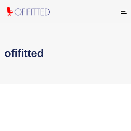
To
na
ofifitted