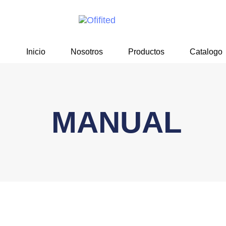
Skip
Skip
links
to
primary
navigation
Inicio
Nosotros
Productos
Catalogo
Skip
to
content
MANUAL