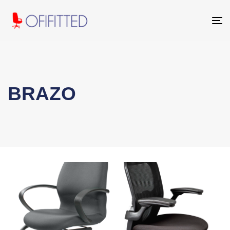
To
na
BRAZO