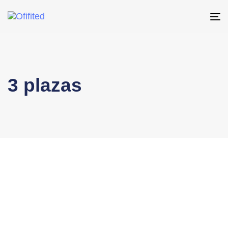
To
na
3 plazas